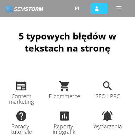
Przejdź
PL
Toggle
do
naviga
treści
5 typowych błędów w
tekstach na stronę
Content
E-commerce
SEO i PPC
marketing
Porady i
Raporty i
Wydarzenia
tutoriale
infografiki