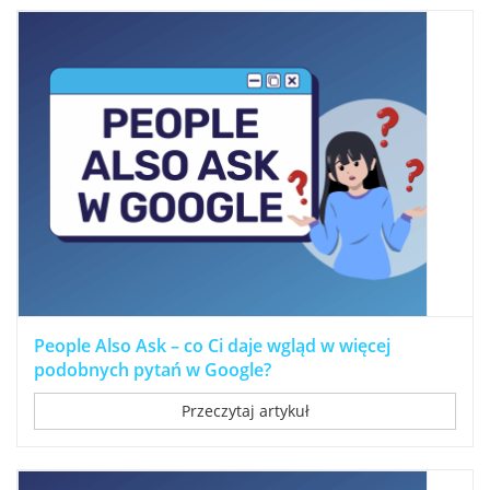
People Also Ask – co Ci daje wgląd w więcej
podobnych pytań w Google?
Przeczytaj artykuł