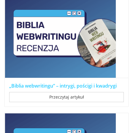
„Biblia webwritingu” – intrygi, pościgi i kwadrygi
Przeczytaj artykuł