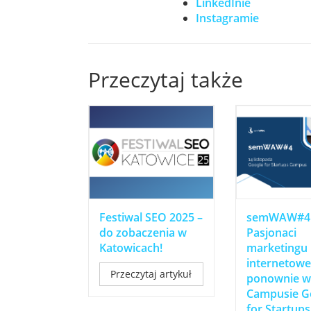
LinkedInie
Instagramie
Przeczytaj także
Festiwal SEO 2025 –
semWAW#4
do zobaczenia w
Pasjonaci
Katowicach!
marketingu
internetow
Przeczytaj artykuł
ponownie w
Campusie G
for Startups