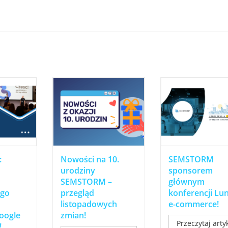
:
Nowości na 10.
SEMSTORM
urodziny
sponsorem
SEMSTORM –
głównym
ego
przegląd
konferencji Lu
listopadowych
e-commerce!
oogle
zmian!
Przeczytaj arty
!