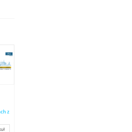
nch z
kuł