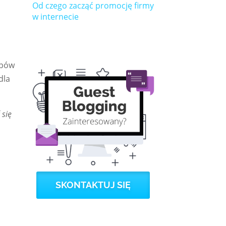
Od czego zacząć promocję firmy
w internecie
epów
dla
 się
SKONTAKTUJ SIĘ