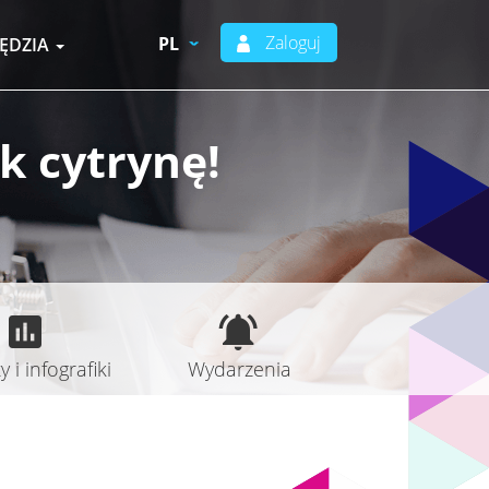
Zaloguj
PL
ĘDZIA
k cytrynę!
 i infografiki
Wydarzenia