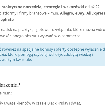
ą
praktyczne narzędzia, strategie i wskazówki
od aż 22
latformy i firmy branżowe – m.in.
Allegro, eBay, AliExpress
lephate
.
i nacisk na praktykę i gotowe rozwiązania, które można wdr
ny wokół innego obszaru wyzwań w e-commerce.
 również na specjalne bonusy i oferty dostępne wyłącznie d
zia, które pomogą szybciej wdrożyć zdobytą wiedzę i
zwartym kwartale.
darzenia?
 m.in.:
ały uwagę klientów w czasie Black Friday i świąt,