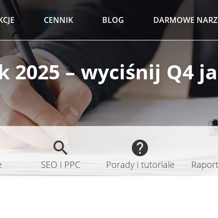
KCJE
CENNIK
BLOG
DARMOWE NARZ
 2025 – wyciśnij Q4 ja
e
SEO i PPC
Porady i tutoriale
Raporty