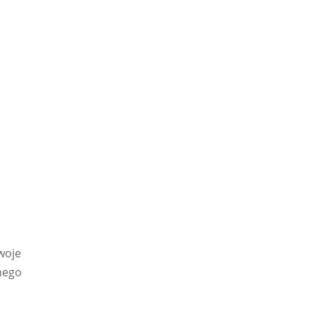
woje
lnego