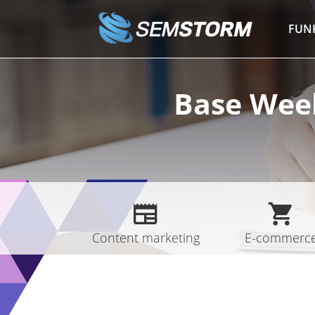
Przejdź
do
FUN
treści
Base Week
Content marketing
E-commerc