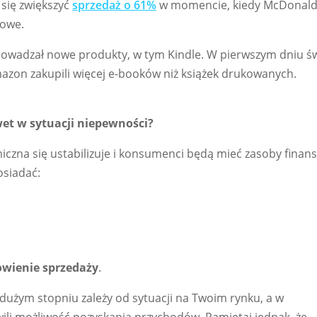
 się zwiększyć
sprzedaż o 61%
w momencie, kiedy McDonal
mowe.
owadzał nowe produkty, w tym Kindle. W pierwszym dniu św
azon zakupili więcej e-booków niż książek drukowanych.
wet w sytuacji niepewności?
iczna się ustabilizuje i konsumenci będą mieć zasoby finan
osiadać:
wienie sprzedaży
.
użym stopniu zależy od sytuacji na Twoim rynku, a w