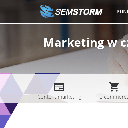
Przejdź
do
FUN
treści
Marketing w cz
Content marketing
E-commerc