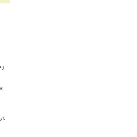
.
ej
aci
zyć