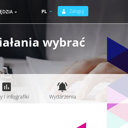
Zaloguj
PL
ĘDZIA
ziałania wybrać
 i infografiki
Wydarzenia