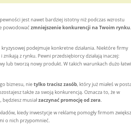
pewności jest nawet bardziej istotny niż podczas wzrostu
oże powodować
zmniejszenie konkurencji na Twoim rynku
i kryzysowej podejmuje konkretne działania. Niektóre firmy
znikają z rynku. Pewni przedsiębiorcy działają inaczej:
y lub tworzą nowy produkt. W takich warunkach dużo łatwi
ego biznesu, nie
tylko tracisz zasób
, który już miałeś w post
ozostajesz także za swoją konkurencją. Oznacza to, że w
e, będziesz musiał
zaczynać promocję od zera
.
ykładów, kiedy inwestycje w reklamę pomogły firmom zwięks
mi o nich przypomnieć.