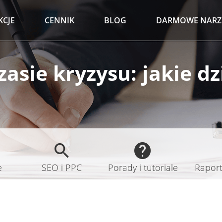
KCJE
CENNIK
BLOG
DARMOWE NARZ
asie kryzysu: jakie d
e
SEO i PPC
Porady i tutoriale
Raporty