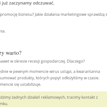
i już zaczynamy odczuwać.
w promocję biznesu? Jakie działania marketingowe sprawdzą s
nia.
zy warto?
nawet w okresie recesji gospodarczej. Dlaczego?
ględnie w pewnym momencie wirus ustąpi, a kwarantanna
umować produkty, których popyt odłożyliśmy w czasie.
ncie się ustabilizuje.
adzimy żadnych działań reklamowych, tracimy kontakt z
ynku.