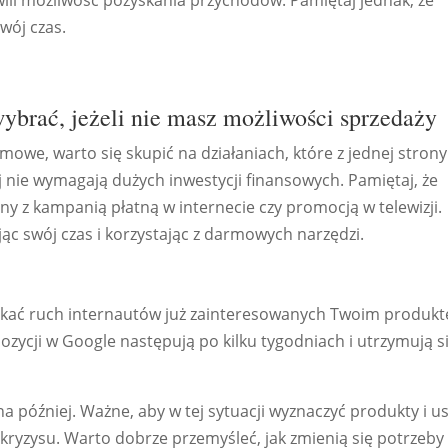
wili możliwość pozyskania przychodów. Pamiętaj jednak, że
wój czas.
ybrać, jeżeli nie masz możliwości sprzedaży
mowe, warto się skupić na działaniach, które z jednej strony
ej nie wymagają dużych inwestycji finansowych. Pamiętaj, że
y z kampanią płatną w internecie czy promocją w telewizji.
ąc swój czas i korzystając z darmowych narzędzi.
skać ruch internautów już zainteresowanych Twoim produk
zycji w Google następują po kilku tygodniach i utrzymują s
a później. Ważne, aby w tej sytuacji wyznaczyć produkty i us
z kryzysu. Warto dobrze przemyśleć, jak zmienią się potrzeby