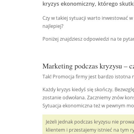
kryzys ekonomiczny, którego skutk
Czy w takiej sytuacji warto inwestować 
najlepiej?
Poniżej znajdziesz odpowiedzi na te pyta
Marketing podczas kryzysu – c
Tak! Promocja firmy jest bardzo istotna 
Każdy kryzys kiedyś się skończy. Bezwz
zostanie odwołana. Zaczniemy znów kons
Sytuacja ekonomiczna też w pewnym mome
Jeżeli jednak podczas kryzysu nie prow
klientem i przestajemy istnieć na tym r