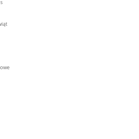
ds
iąt
sowe