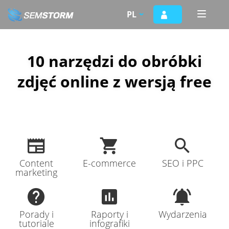
Przejdź
PL
Toggle
do
naviga
treści
10 narzędzi do obróbki
zdjęć online z wersją free
Content
E-commerce
SEO i PPC
marketing
Porady i
Raporty i
Wydarzenia
tutoriale
infografiki