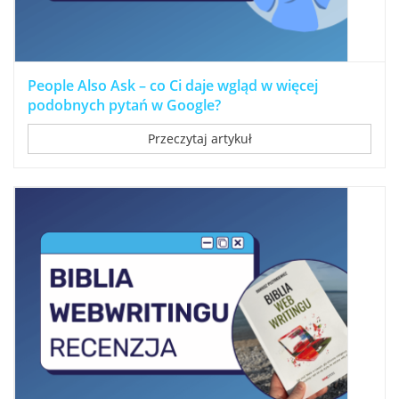
People Also Ask – co Ci daje wgląd w więcej
podobnych pytań w Google?
Przeczytaj artykuł