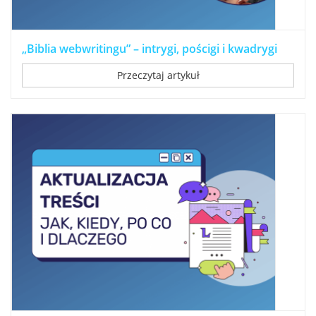
„Biblia webwritingu” – intrygi, pościgi i kwadrygi
Przeczytaj artykuł