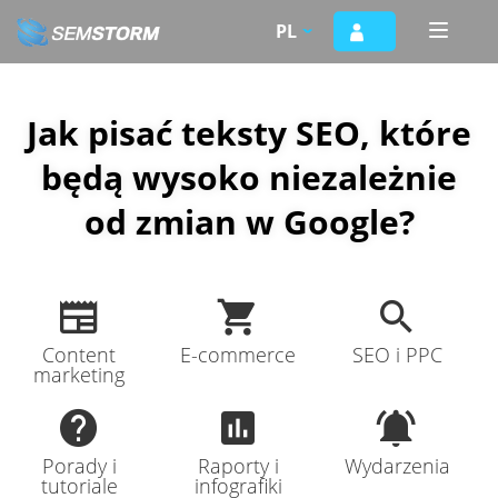
Przejdź
PL
Toggle
do
naviga
treści
Jak pisać teksty SEO, które
będą wysoko niezależnie
od zmian w Google?
Content
E-commerce
SEO i PPC
marketing
Porady i
Raporty i
Wydarzenia
tutoriale
infografiki