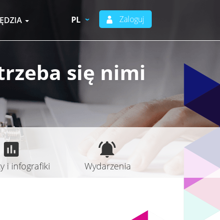
Zaloguj
PL
ĘDZIA
trzeba się nimi
 i infografiki
Wydarzenia