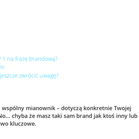
 1 na frazę brandową?
om
jeszcze zwrócić uwagę?
 wspólny mianownik – dotyczą konkretnie Twojej
 No... chyba że masz taki sam brand jak ktoś inny lub
owo kluczowe.