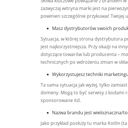
Słowa kluczowe powiązane z brandem w na
zazwyczaj witryna marki jest na pierwszy
powinien szczególnie przykuwać Twojej u
Masz dystrybutorów swoich produkt
Sytuacja, w której strona dystrybutora 
jest najkorzystniejsza. Przy okazji na in
dotyczące towarów lub producenta – mo
technicznych po wdrożeniu zmian w skł
Wykorzystujesz techniki marketingu 
Ta sama sytuacja jak wyżej, tylko zamias
domeny. Mogą to być serwisy z kodami r
sponsorowane itd.
Nazwa brandu jest wieloznaczna/to
Jako przykład posłuży tu marka Kotlin (