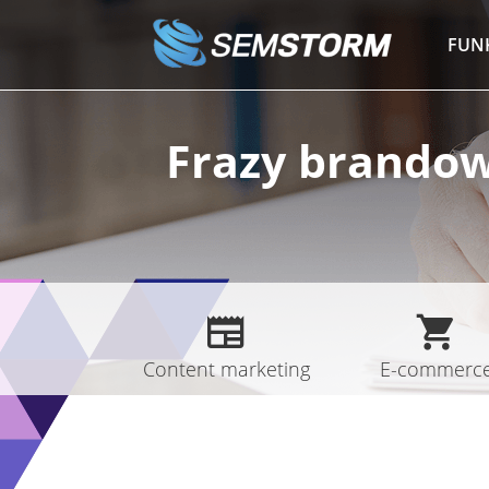
Przejdź
do
FUN
treści
Frazy brandowe
Content marketing
E-commerc