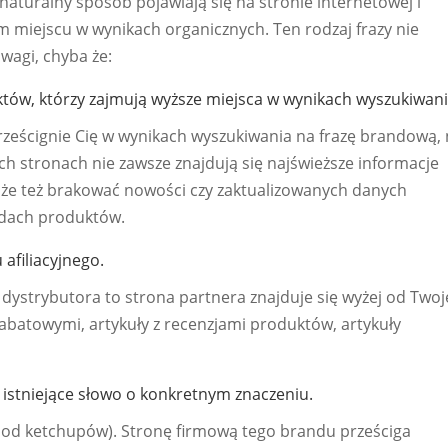
turalny sposób pojawiają się na stronie internetowej i
m miejscu w wynikach organicznych. Ten rodzaj frazy nie
wagi, chyba że:
ów, którzy zajmują wyższe miejsca w wynikach wyszukiwani
prześcignie Cię w wynikach wyszukiwania na frazę brandową, 
nych stronach nie zawsze znajdują się najświeższe informacje
że też brakować nowości czy zaktualizowanych danych
adach produktów.
afiliacyjnego.
t dystrybutora to strona partnera znajduje się wyżej od Twoj
abatowymi, artykuły z recenzjami produktów, artykuły
 istniejące słowo o konkretnym znaczeniu.
ta od ketchupów). Stronę firmową tego brandu prześciga