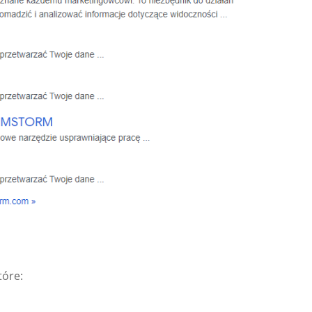
tóre: