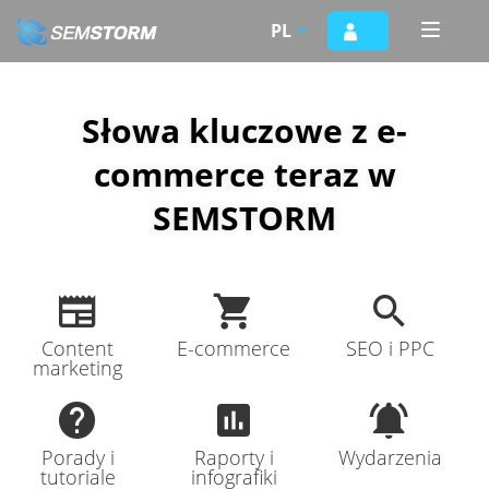
Przejdź
PL
Toggle
do
naviga
treści
Słowa kluczowe z e-
commerce teraz w
SEMSTORM
Content
E-commerce
SEO i PPC
marketing
Porady i
Raporty i
Wydarzenia
tutoriale
infografiki