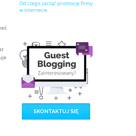
Od czego zacząć promocję firmy
w internecie
neś
az
uje
SKONTAKTUJ SIĘ