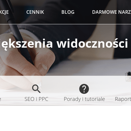
KCJE
CENNIK
BLOG
DARMOWE NARZ
iększenia widoczności
e
SEO i PPC
Porady i tutoriale
Raporty