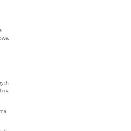
a
sowe.
nych
ch na
 ma