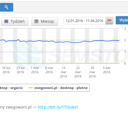
ony zwegowani.pl ->
http://bit.ly/1TOu8vl