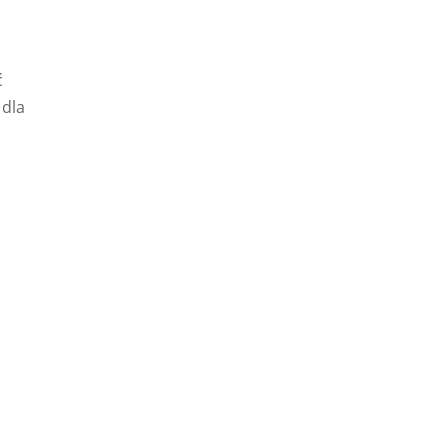
ć
 dla