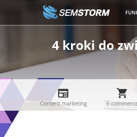
Przejdź
do
FUN
treści
4 kroki do zw
Content marketing
E-commerc