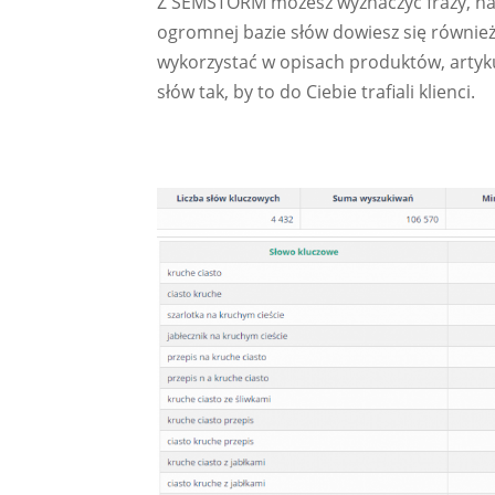
Z SEMSTORM możesz wyznaczyć frazy, na ja
ogromnej bazie słów dowiesz się również
wykorzystać w opisach produktów, artykuł
słów tak, by to do Ciebie trafiali klienci.