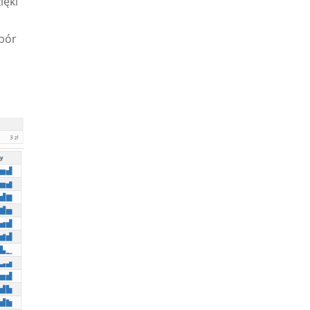
ięki
obór