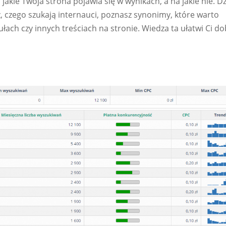
kie Twoja strona pojawia się w wynikach, a na jakie nie. Dz
, czego szukają internauci, poznasz synonimy, które warto
ach czy innych treściach na stronie. Wiedza ta ułatwi Ci d