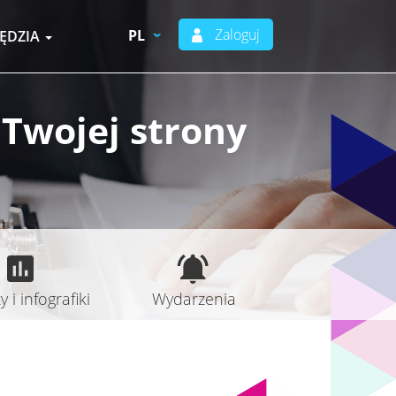
Zaloguj
PL
ĘDZIA
 Twojej strony
 i infografiki
Wydarzenia