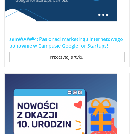
semWAW#4: Pasjonaci marketingu internetowego
ponownie w Campusie Google for Startups!
Przeczytaj artykuł