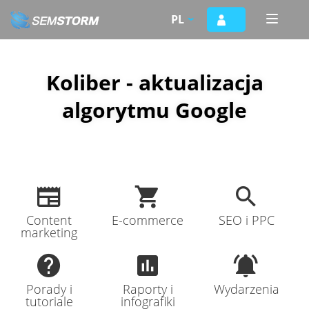
Przejdź
PL
Toggle
do
naviga
treści
Koliber - aktualizacja
algorytmu Google
Content
E-commerce
SEO i PPC
marketing
Porady i
Raporty i
Wydarzenia
tutoriale
infografiki