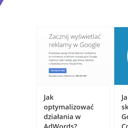
Jak
J
optymalizować
s
działania w
G
AdWords?
C