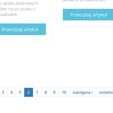
ci społecznościowych,
lam, czy po prostu z
zukiwarki.
Przeczytaj artykuł
Przeczytaj artykuł
3
4
5
6
7
8
9
10
następna ›
ostatni