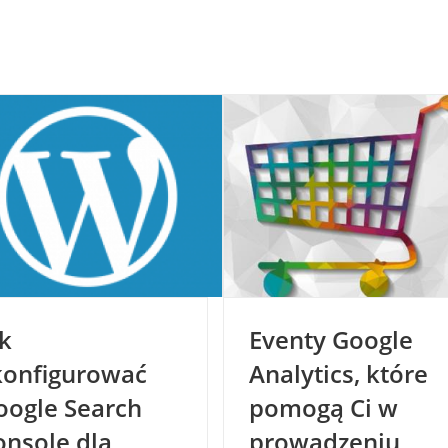
ak
Eventy Google
konfigurować
Analytics, które
oogle Search
pomogą Ci w
onsole dla
prowadzeniu