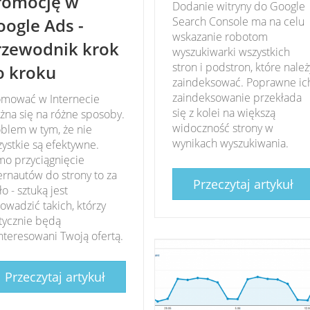
romocję w
Dodanie witryny do Google
oogle Ads -
Search Console ma na celu
wskazanie robotom
rzewodnik krok
wyszukiwarki wszystkich
stron i podstron, które należ
o kroku
zaindeksować. Poprawne ic
zaindeksowanie przekłada
omować w Internecie
się z kolei na większą
na się na różne sposoby.
widoczność strony w
blem w tym, że nie
wynikach wyszukiwania.
ystkie są efektywne.
o przyciągnięcie
ernautów do strony to za
Przeczytaj artykuł
o - sztuką jest
owadzić takich, którzy
tycznie będą
nteresowani Twoją ofertą.
Przeczytaj artykuł