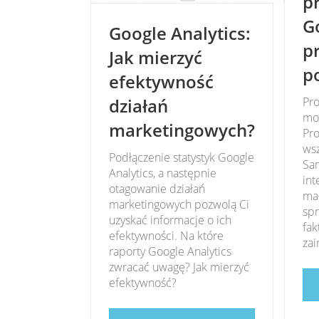
p
G
Google Analytics:
p
Jak mierzyć
p
efektywność
działań
Pr
moż
marketingowych?
Pro
wsz
Podłączenie statystyk Google
Sam
Analytics, a następnie
int
otagowanie działań
mał
marketingowych pozwolą Ci
spr
uzyskać informacje o ich
fak
efektywności. Na które
zai
raporty Google Analytics
zwracać uwagę? Jak mierzyć
efektywność?