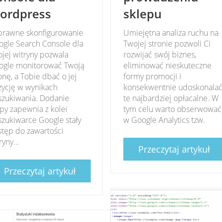
ordpress
sklepu
prawne skonfigurowanie
Umiejętna analiza ruchu na
gle Search Console dla
Twojej stronie pozwoli Ci
jej witryny pozwala
rozwijać swój biznes,
ogle monitorować Twoją
eliminować nieskuteczne
onę, a Tobie dbać o jej
formy promocji i
zycję w wynikach
konsekwentnie udoskonala
szukiwania. Dodanie
te najbardziej opłacalne. W
y zapewnia z kolei
tym celu warto obserwować
zukiwarce Google stały
w Google Analytics tzw.
tęp do zawartości
ryny...
Przeczytaj artykuł
Przeczytaj artykuł