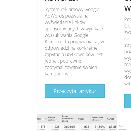
W
System reklamowy Google
AdWords pozwala na
Po
wyświetlanie linków
Goo
sponsorowanych w wynikach
swo
wyszukiwania Google.
Go
Kluczem do pojawiania się w
str
odpowiedzi na konkretne
po
zapytania użytkowników jest
wy
jednak poprawne
map
zoptymalizowanie swoich
wys
kampanii w...
dos
wit
Przeczytaj artykuł