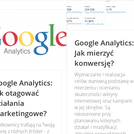
Google Analytics:
Jak mierzyć
konwersję?
Wyznaczanie i realizacja
oogle Analytics:
celów stanowią podstawę w
mierzeniu i ocenianiu
ak otagować
skuteczności witryny
internetowej oraz kampanii
ziałania
w jej obrębie. Są
arketingowe?
nieocenione przy
planowaniu kolejnych
tkownicy trafiają na Twoją
działań i modyfikacji
onę z różnych źródeł – z
aktualnie prowadzonych.