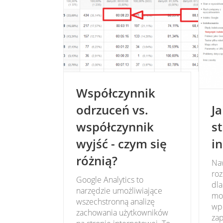
Współczynnik
odrzuceń vs.
Ja
współczynnik
s
wyjść - czym się
i
różnią?
Naw
ro
Google Analytics to
dla
narzędzie umożliwiające
mo
wszechstronną analizę
wp
zachowania użytkowników
zap