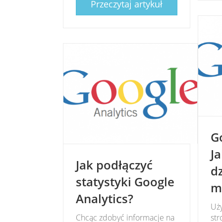
Przeczytaj artykuł
G
J
Jak podłączyć
d
statystyki Google
m
Analytics?
Uży
Chcąc zdobyć informacje na
str