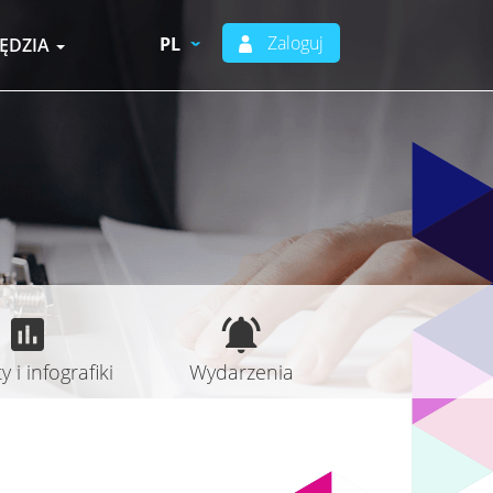
Zaloguj
PL
ĘDZIA
 i infografiki
Wydarzenia