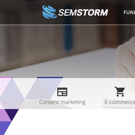
Przejdź
do
FUN
treści
Content marketing
E-commerc