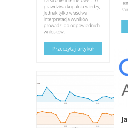
na stronie internetowej. To
jes
prawdziwa kopalnia wiedzy,
za
jednak tylko właściwa
interpretacja wyników
prowadzi do odpowiednich
wniosków.
Przeczytaj artykuł
J