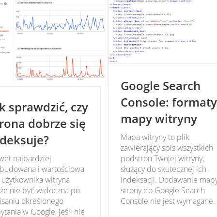
Google Search
Console: formaty
k sprawdzić, czy
mapy witryny
trona dobrze się
ndeksuje?
Mapa witryny to plik
zawierający spis wszystkich
et najbardziej
podstron Twojej witryny,
zbudowana i wartościowa
służący do skutecznej ich
 użytkownika witryna
indeksacji. Dodawanie map
że nie być widoczna po
strony do Google Search
isaniu określonego
Console nie jest wymagane.
ytania w Google, jeśli nie