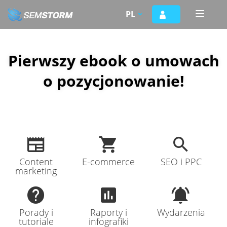
Przejdź
PL
Toggle
do
naviga
treści
Pierwszy ebook o umowach
o pozycjonowanie!
Content
E-commerce
SEO i PPC
marketing
Porady i
Raporty i
Wydarzenia
tutoriale
infografiki